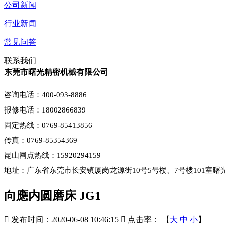
公司新闻
行业新闻
常见问答
联系我们
东莞市曙光精密机械有限公司
咨询电话：400-093-8886
报修电话：18002866839
固定热线：0769-85413856
传真：0769-85354369
昆山网点热线：15920294159
地址：广东省东莞市长安镇厦岗龙源街10号5号楼、7号楼101室曙
向應内圆磨床 JG1

发布时间：2020-06-08 10:46:15

点击率：
【
大
中
小
】